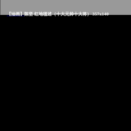
【油画】
陈坚 红地毯述（十大元帅十大将） 357x140