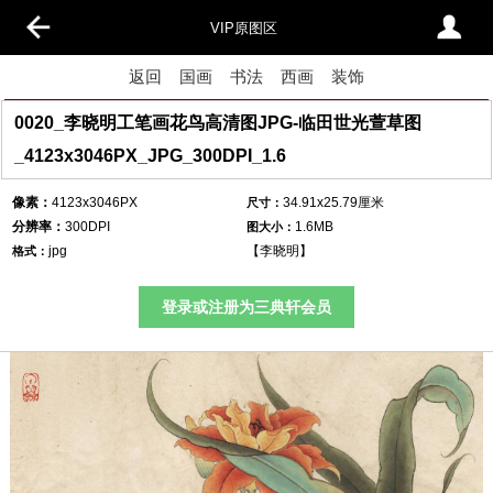
VIP原图区
返回
国画
书法
西画
装饰
0020_李晓明工笔画花鸟高清图JPG-临田世光萱草图
_4123x3046PX_JPG_300DPI_1.6
像素：
4123x3046PX
34.91x25.79厘米
尺寸：
分辨率：
300DPI
1.6MB
图大小：
jpg
【
李晓明
】
格式：
登录或注册为三典轩会员