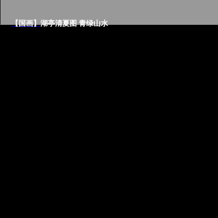
【国画】
湖亭清夏图 青绿山水