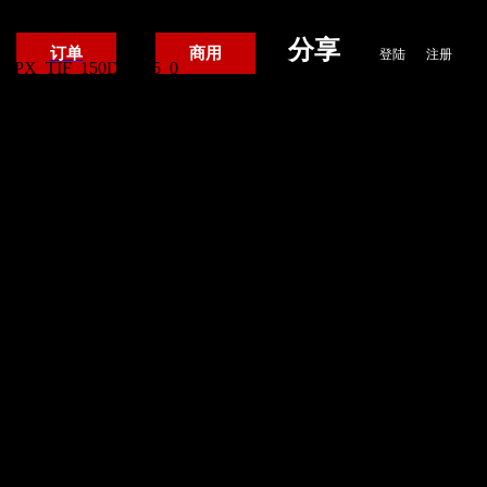
分享
/
订单
商用
登陆
注册