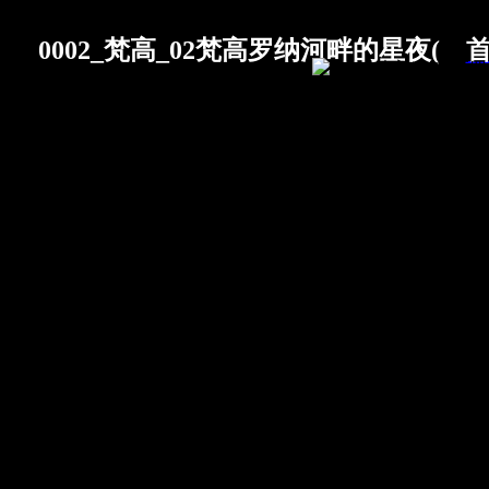
0002_梵高_02梵高罗纳河畔的星夜(