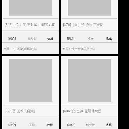
[348]（玄）明 王时敏 山楼客话图
[376]（玄）清 冷枚 百子图
[简介]
王时敏
收藏
[简介]
冷枚
收藏
专题：
中外藏馆国画合集
专题：
中外藏馆国画合集
[890]晋 王珣 伯远帖
[4067]刘奎龄-花蝶葡萄图
[简介]
王珣
收藏
[简介]
刘奎龄
收藏