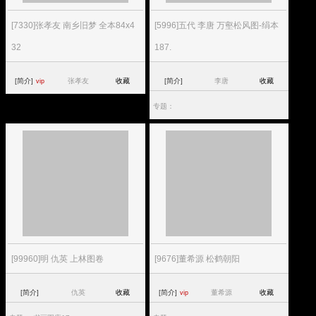
[7330]张孝友 南乡旧梦 全本84x4
[5996]五代 李唐 万壑松风图-绢本
32
187.
[简介]
张孝友
收藏
[简介]
李唐
收藏
vip
专题：
[99960]明 仇英 上林图卷
[9676]董希源 松鹤朝阳
[简介]
仇英
收藏
[简介]
董希源
收藏
vip