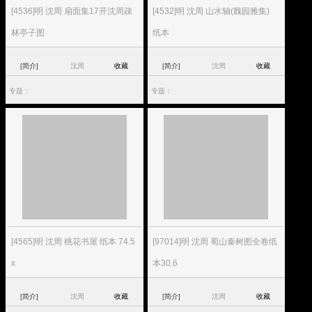
[4536]明 沈周 扇面集17开沈周疎
[4532]明 沈周 山水轴(魏园雅集)
林亭子图
纸本
[简介]
沈周
收藏
[简介]
沈周
收藏
专题：
专题：
[4565]明 沈周 桃花书屋 纸本 74.5
[97014]明 沈周 蜀山秦树图全卷纸
x
本30.6
[简介]
沈周
收藏
[简介]
沈周
收藏