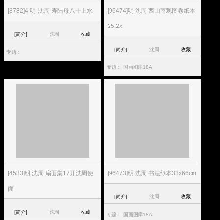
[8782]4-明-沈周-寿陆母八十上水
[96474]明 沈周 西山雨观图卷纸本
25.2x
[简介]
沈周
收藏
[简介]
沈周
收藏
专题：
专题：
国画图库18A
[4533]明 沈周 扇面集17开沈周便
[96473]明 沈周 书法纸本33x66cm
面
[简介]
沈周
收藏
[简介]
沈周
收藏
专题：
国画图库18A