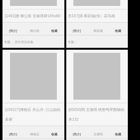
[1492]唐 柳公权 玄秘塔碑165x80
[5167]清 蒋廷锡(传）花鸟画
[简介]
柳公权
收藏
[简介]
蒋廷锡
收藏
专题：
历代书法合集
专题：
[109227]傅抱石 关山月- 江山如此
[95650]明 文徵明 绝壑鸣琴图轴纸
多娇
本132
[简介]
傅抱石
收藏
[简介]
文徵明
收藏