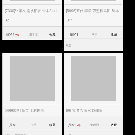
[7330]张孝友 南乡旧梦 全本84x4
[5996]五代 李唐 万壑松风图-绢本
32
187.
[简介]
张孝友
收藏
[简介]
李唐
收藏
vip
专题：
[99960]明 仇英 上林图卷
[9676]董希源 松鹤朝阳
[简介]
仇英
收藏
[简介]
董希源
收藏
vip