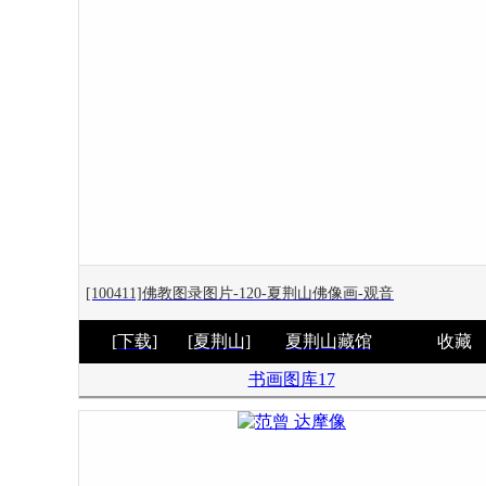
[100411]佛教图录图片-120-夏荆山佛像画-观音
[下载]
[夏荆山]
夏荆山藏馆
收藏
书画图库17