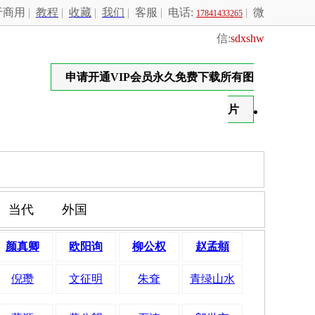
于商用
|
教程
|
收藏
|
我们
|
客服
|
电话:
|
微
17841433265
信:
sdxshw
申请开通VIP会员永久免费下载所有图
片
！
当代
外国
颜真卿
欧阳询
柳公权
赵孟頫
倪瓒
文征明
朱耷
青绿山水