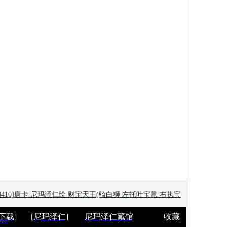
98410]唐卡 尼玛泽仁绘 财宝天王(骑白狮 左托吐宝鼠 右执宝
[下载]
[尼玛泽仁]
尼玛泽仁藏馆
收藏
)像