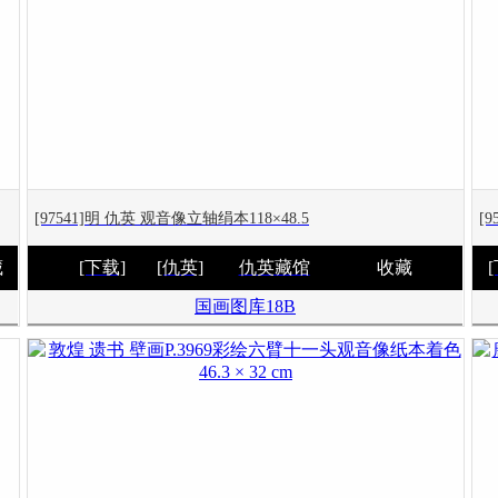
[97541]明 仇英 观音像立轴绢本118×48.5
[
藏
[下载]
[仇英]
仇英藏馆
收藏
国画图库18B