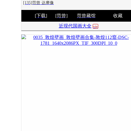
[135]范曾 达摩像
[下载]
[范曾]
范曾藏馆
收藏
近现代国画大全
vip