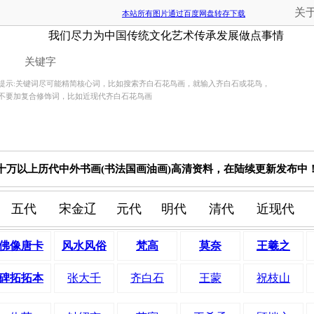
关
本站所有图片通过百度网盘转存下载
我们尽力为中国传统文化艺术传承发展做点事情
提示:关键词尽可能精简核心词，比如搜索齐白石花鸟画，就输入齐白石或花鸟，
不要加复合修饰词，比如近现代齐白石花鸟画
十万以上历代中外书画(书法国画油画)高清资料，在陆续更新发布中
五代
宋金辽
元代
明代
清代
近现代
佛像唐卡
风水风俗
梵高
莫奈
王羲之
碑拓拓本
张大千
齐白石
王蒙
祝枝山