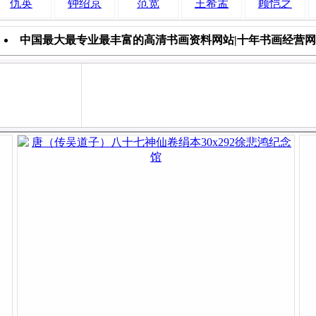
仇英
钟绍京
范宽
王希孟
顾恺之
中国最大最专业最丰富的高清书画资料网站|十年书画经营