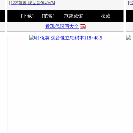
[122]范曾 观世音像40×74
[
[下载]
[范曾]
范曾藏馆
收藏
近现代国画大全
vip