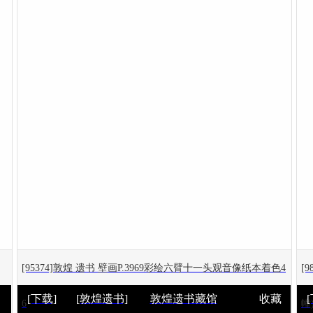
[95374]敦煌 遗书 壁画P.3969彩绘六臂十一头观音像纸本着色4
[
[下载]
[敦煌遗书]
敦煌遗书藏馆
收藏
6
幢