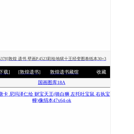
95378]敦煌 遗书 壁画P.4523彩绘地狱十王经变图卷纸本30×3
[下载]
[敦煌遗书]
敦煌遗书藏馆
收藏
国画图库18A