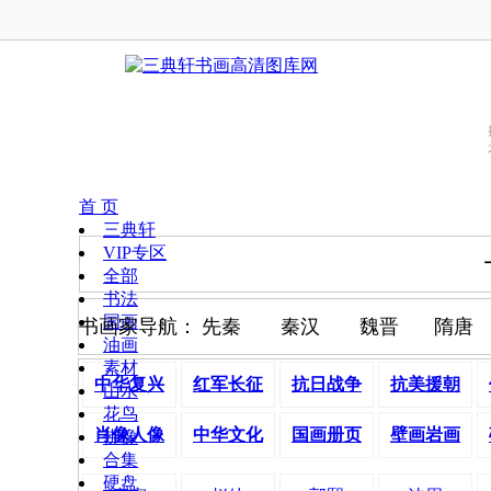
首 页
三典轩
VIP专区
全部
书法
国画
书画家导航：
先秦
秦汉
魏晋
隋唐
油画
素材
中华复兴
红军长征
抗日战争
抗美援朝
山水
花鸟
肖像人像
中华文化
国画册页
壁画岩画
佛像
合集
硬盘