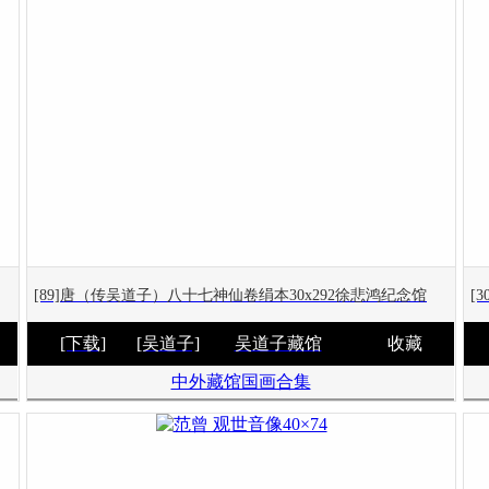
[89]唐（传吴道子）八十七神仙卷绢本30x292徐悲鸿纪念馆
[
[下载]
[吴道子]
吴道子藏馆
收藏
中外藏馆国画合集