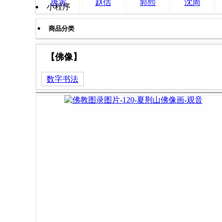
唐寅
赵佶
郭熙
沈周
小程序
商品分类
【佛像】
数字书法