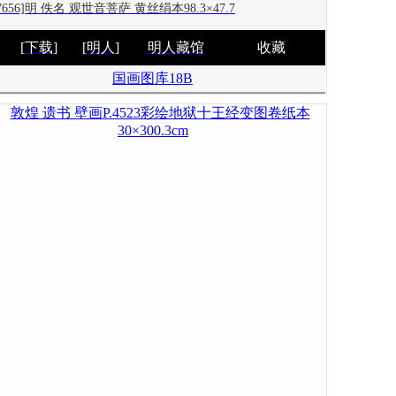
97656]明 佚名 观世音菩萨 黄丝绢本98.3×47.7
[下载]
[明人]
明人藏馆
收藏
国画图库18B