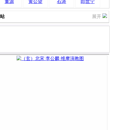
董源
黄公望
石涛
郎世宁
网站
展开