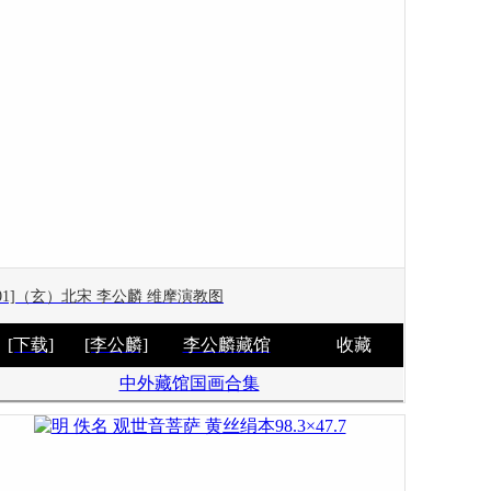
301]（玄）北宋 李公麟 维摩演教图
[下载]
[李公麟]
李公麟藏馆
收藏
中外藏馆国画合集