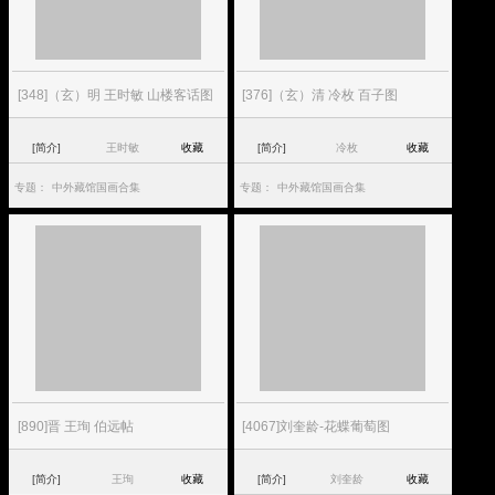
[348]（玄）明 王时敏 山楼客话图
[376]（玄）清 冷枚 百子图
[简介]
王时敏
收藏
[简介]
冷枚
收藏
专题：
中外藏馆国画合集
专题：
中外藏馆国画合集
[890]晋 王珣 伯远帖
[4067]刘奎龄-花蝶葡萄图
[简介]
王珣
收藏
[简介]
刘奎龄
收藏