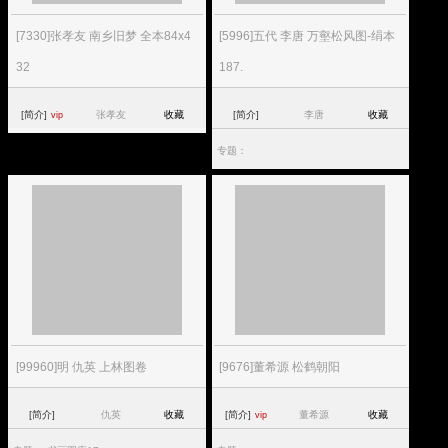
[7330]张孝友 南乡旧梦 全本84x4
[5996]五代 李唐 万壑松风图-绢本
32
187.
[简介]
张孝友
收藏
[简介]
李唐
收藏
vip
专题：
[99960]明 仇英 上林图卷
[9676]董希源 松鹤朝阳
[简介]
仇英
收藏
[简介]
董希源
收藏
vip