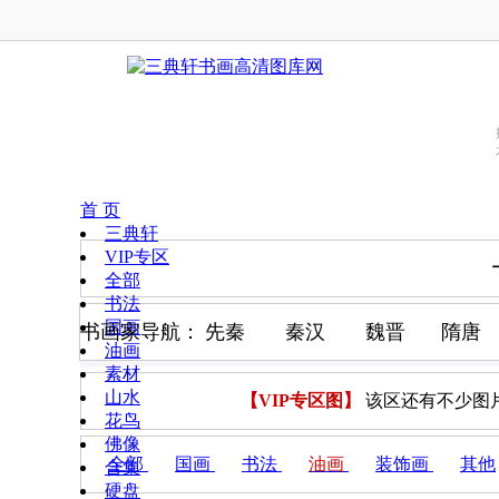
首 页
三典轩
VIP专区
全部
书法
国画
书画家导航：
先秦
秦汉
魏晋
隋唐
油画
素材
山水
【VIP专区图】
该区还有不少图
花鸟
佛像
全部
国画
书法
油画
装饰画
其他
合集
硬盘