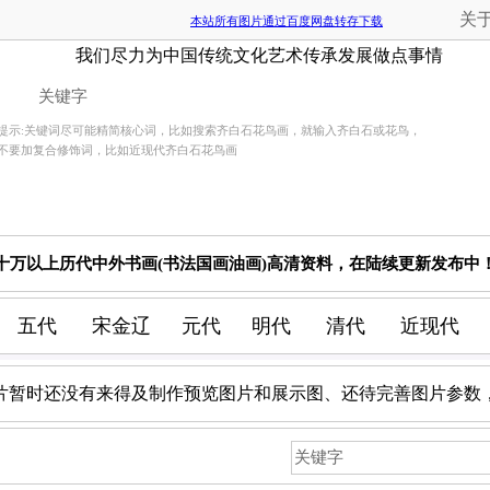
关
本站所有图片通过百度网盘转存下载
我们尽力为中国传统文化艺术传承发展做点事情
提示:关键词尽可能精简核心词，比如搜索齐白石花鸟画，就输入齐白石或花鸟，
不要加复合修饰词，比如近现代齐白石花鸟画
十万以上历代中外书画(书法国画油画)高清资料，在陆续更新发布中
五代
宋金辽
元代
明代
清代
近现代
片暂时还没有来得及制作预览图片和展示图、还待完善图片参数