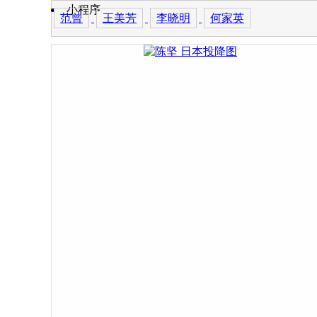
小程序
范曾
王美芳
李晓明
何家英